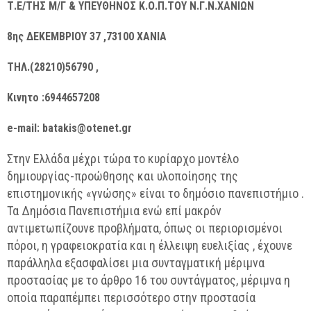
Τ.Ε/ΤΗΣ Μ/Γ & ΥΠΕΥΘΗΝΟΣ Κ.Ο.Π.ΤΟΥ Ν.Γ.Ν.ΧΑΝΙΩΝ
8ης ΔΕΚΕΜΒΡΙΟΥ 37 ,73100 ΧΑΝΙΑ
ΤΗΛ.(
2
821
0
)56790 ,
Κινητο :6944657208
e-mail: batakis@otenet.gr
Στην Ελλάδα μέχρι τώρα το κυρίαρχο μοντέλο
δημιουργίας-προώθησης και υλοποίησης της
επιστημονικής «γνώσης» είναι το δημόσιο πανεπιστήμιο .
Τα Δημόσια Πανεπιστήμια ενώ επί μακρόν
αντιμετωπίζουνε προβλήματα, όπως οι περιορισμένοι
πόροι, η γραφειοκρατία και η έλλειψη ευελιξίας , έχουνε
παράλληλα εξασφαλίσει μια συνταγματική μέριμνα
προστασίας με το άρθρο 16 του συντάγματος, μέριμνα η
οποία παραπέμπει περισσότερο στην προστασία