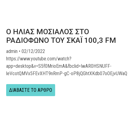
Ο ΗΛΙΑΣ ΜΟΣΙΑΛΟΣ ΣΤΟ
ΡΑΔΙΟΦΩΝΟ ΤΟΥ ΣΚΑΪ 100,3 FM
admin
02/12/2022
https://www.youtube.com/watch?
app=desktop&v=S5f0MrioEmA&fbclid=IwAR0HSNUFF-
leVcotQMVx5FEvXHT9nRmP-gC-oP8jQGhtXKdb07oOEjvUWaQ
ΔΙΑΒΑΣΤΕ ΤΟ ΑΡΘΡΟ