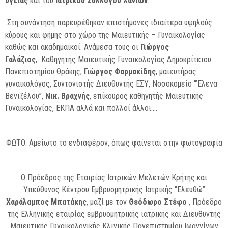
υγείας
και του
Ιατρικού Συλλόγου Χανίων
.
Στη συνάντηση παρευρέθηκαν επιστήμονες ιδιαίτερα υψηλούς
κύρους και φήμης στο χώρο της Μαιευτικής – Γυναικολογίας
καθώς και ακαδημαικοί. Ανάμεσα τους οι
Γιώργος
Γαλάζιος
, Καθηγητής Μαιευτικής Γυναικολογίας Δημοκρίτειου
Πανεπιστημίου Θράκης,
Γιώργος Φαρμακίδης
, μαιευτήρας
γυναικολόγος, Συντονιστής Διευθυντής ΕΣΥ, Νοσοκομείο “’Ελενα
Βενιζέλου”,
Νικ. Βραχνής
, επίκουρος καθηγητής Μαιευτικής
Γυναικολογίας, ΕΚΠΑ αλλά και πολλοί άλλοι….
ΦΩΤΟ: Αμείωτο το ενδιαφέρον, όπως φαίνεται στην φωτογραφία
Ο Πρόεδρος της Εταιρίας Ιατρικών Μελετών Κρήτης και
Υπεύθυνος Κέντρου Εμβρυομητρικής Ιατρικής “Ελευθώ”
Χαράλαμπος Μπατάκης
, μαζί με τον
Θεόδωρο Στέφο
, Πρόεδρο
της Ελληνικής εταιρίας εμβρυομητρικής ιατρικής και Διευθυντής
Μαιευτικής Γυναικολογικής Κλινικής Πανεπιστημίου Ιωαννίνων