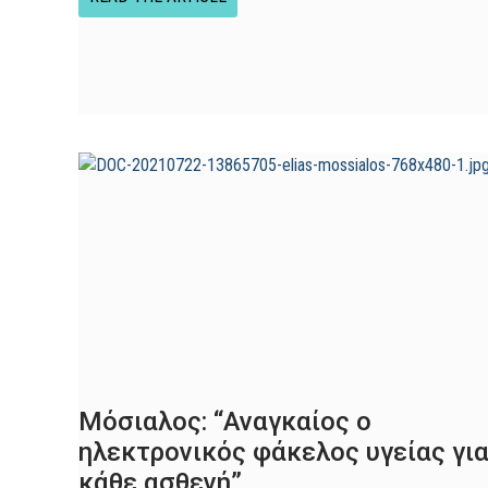
Μόσιαλος: “Αναγκαίος ο
ηλεκτρονικός φάκελος υγείας γι
κάθε ασθενή”