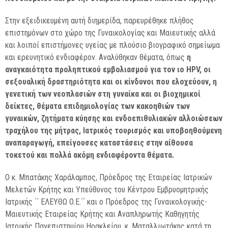
Στην εξειδικευμένη αυτή διημερίδα, παρευρέθηκε πλήθος
επιστημόνων στο χώρο της Γυναικολογίας και Μαιευτικής αλλά
και λοιποί επιστήμονες υγείας με πλούσιο βιογραφικό σημείωμα
και ερευνητικό ενδιαφέρον. Αναλύθηκαν θέματα, όπως
η
αναγκαιότητα προληπτικού εμβολιασμού για τον ιο HPV, οι
σεξουαλική δραστηριότητα και οι κίνδυνοι που ελοχεύουν, η
γενετική των νεοπλασιών στη γυναίκα και οι βιοχημικοί
δείκτες, θέματα επιδημιολογίας των κακοηθιών των
γυναικών, ζητήματα κύησης και ενδοεπιθυλιακών αλλοιώσεων
τραχήλου της μήτρας, Ιατρικός τουρισμός και υποβοηθούμενη
αναπαραγωγή, επείγουσες καταστάσεις στην αίθουσα
τοκετού και πολλά ακόμη ενδιαφέροντα θέματα.
Ο κ. Μπατάκης Χαράλαμπος, Πρόεδρος της Εταιρείας Ιατρικών
Μελετών Κρήτης και Υπεύθυνος του Κέντρου Εμβρυομητρικής
Ιατρικής ΄΄ ΕΛΕΥΘΩ Ο.Ε.΄΄ και ο Πρόεδρος της Γυναικολογικής-
Μαιευτικής Εταιρείας Κρήτης και Αναπληρωτής Καθηγητής
Ιατρικής Πανεπιστημίου Ηρακλείου, κ. Ματαλλιωτάκης κατά τη