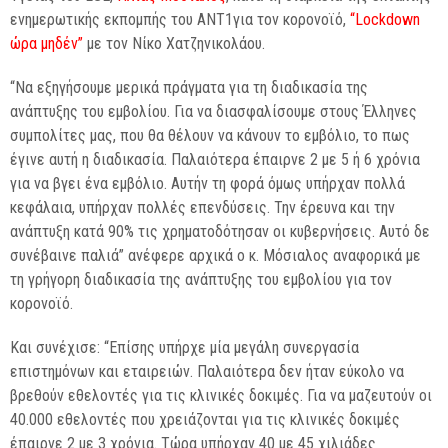
ενημερωτικής εκπομπής του ΑΝΤ1για τον κορονοϊό,
“Lockdown
ώρα μηδέν”
με τον Νίκο Χατζηνικολάου.
“Να εξηγήσουμε μερικά πράγματα για τη διαδικασία της
ανάπτυξης του εμβολίου. Για να διασφαλίσουμε στους Έλληνες
συμπολίτες μας, που θα θέλουν να κάνουν το εμβόλιο, το πως
έγινε αυτή η διαδικασία. Παλαιότερα έπαιρνε 2 με 5 ή 6 χρόνια
για να βγει ένα εμβόλιο. Αυτήν τη φορά όμως υπήρχαν πολλά
κεφάλαια, υπήρχαν πολλές επενδύσεις. Την έρευνα και την
ανάπτυξη κατά 90% τις χρηματοδότησαν οι κυβερνήσεις. Αυτό δε
συνέβαινε παλιά” ανέφερε αρχικά ο κ. Μόσιαλος αναφορικά με
τη γρήγορη διαδικασία της ανάπτυξης του εμβολίου για τον
κορονοϊό.
Και συνέχισε: “Επίσης υπήρχε μία μεγάλη συνεργασία
επιστημόνων και εταιρειών. Παλαιότερα δεν ήταν εύκολο να
βρεθούν εθελοντές για τις κλινικές δοκιμές. Για να μαζευτούν οι
40.000 εθελοντές που χρειάζονται για τις κλινικές δοκιμές
έπαιρνε 2 με 3 χρόνια. Τώρα υπήρχαν 40 με 45 χιλιάδες