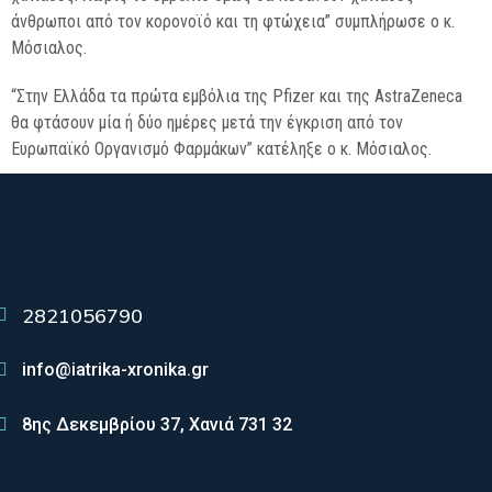
άνθρωποι από τον κορονοϊό και τη φτώχεια” συμπλήρωσε ο κ.
Μόσιαλος.
“Στην Ελλάδα τα πρώτα εμβόλια της Pfizer και της AstraZeneca
θα φτάσουν μία ή δύο ημέρες μετά την έγκριση από τον
Ευρωπαϊκό Οργανισμό Φαρμάκων” κατέληξε ο κ. Μόσιαλος.
2821056790
info@iatrika-xronika.gr
8ης Δεκεμβρίου 37, Χανιά 731 32