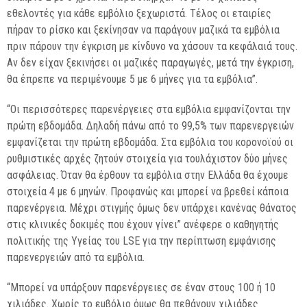
εθελοντές για κάθε εμβόλιο ξεχωριστά. Τέλος οι εταιρίες
πήραν το ρίσκο και ξεκίνησαν να παράγουν μαζικά τα εμβόλια
πριν πάρουν την έγκριση με κίνδυνο να χάσουν τα κεφάλαιά τους.
Αν δεν είχαν ξεκινήσει οι μαζικές παραγωγές, μετά την έγκριση,
θα έπρεπε να περιμένουμε 5 με 6 μήνες για τα εμβόλια”.
“Οι περισσότερες παρενέργειες στα εμβόλια εμφανίζονται την
πρώτη εβδομάδα. Δηλαδή πάνω από το 99,5% των παρενεργειών
εμφανίζεται την πρώτη εβδομάδα. Στα εμβόλια του κορονοϊού οι
ρυθμιστικές αρχές ζητούν στοιχεία για τουλάχιστον δύο μήνες
ασφάλειας. Όταν θα έρθουν τα εμβόλια στην Ελλάδα θα έχουμε
στοιχεία 4 με 6 μηνών. Προφανώς και μπορεί να βρεθεί κάποια
παρενέργεια. Μέχρι στιγμής όμως δεν υπάρχει κανένας θάνατος
στις κλινικές δοκιμές που έχουν γίνει” ανέφερε ο καθηγητής
πολιτικής της Υγείας του LSE για την περίπτωση εμφάνισης
παρενεργειών από τα εμβόλια.
“Μπορεί να υπάρξουν παρενέργειες σε έναν στους 100 ή 10
χιλιάδες. Χωρίς το εμβόλιο όμως θα πεθάνουν χιλιάδες