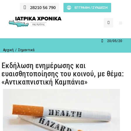
28210 56 790
ΕΓΓΡΑΦΗ / ΣΥΝΔΕΣΗ
20/05/2015
You are here:
Αρχική
Σημαντικά
Eκδήλωση ενημέρωσης και
ευαισθητοποίησης του κοινού, με θέμα:
«Αντικαπνιστική Καμπάνια»