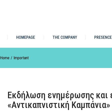
HOMEPAGE
THE COMPANY
PRESENCE
You are here:
Home
Important
Eκδήλωση ενημέρωσης και ε
«Αντικαπνιστική Καμπάνια»